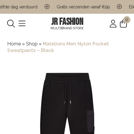
lfde dag verstuurd
Gratis verzenden vanaf €99
Elk
JR FASHION
0
MULTIBRAND STORE
Home
»
Shop
»
Malelions Men Nylon Pocket
Sweatpants – Black