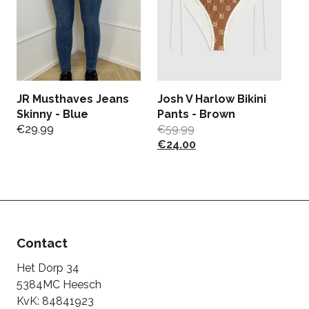
JR Musthaves Jeans
Josh V Harlow Bikini
Skinny - Blue
Pants - Brown
€
29.99
€
59.99
P
€
24.00
J
€
€
Contact
Het Dorp 34
5384MC Heesch
KvK: 84841923