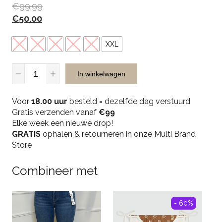
€
99.99
€
50.00
XS
S
M
L
XL
XXL
Malelions
In winkelwagen
Men
Nylon
Voor
Pocket
18.00 uur
besteld = dezelfde dag verstuurd
Gratis verzenden vanaf
Sweatpants
€99
Elke week een nieuwe drop!
-
GRATIS
Black
ophalen & retourneren in onze Multi Brand
Store
quantity
Combineer met
- 60%