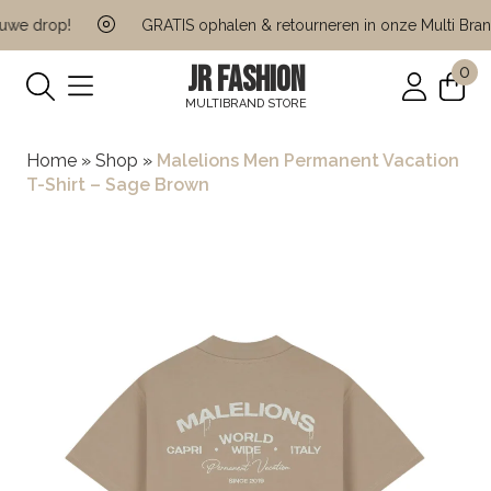
we drop!
GRATIS ophalen & retourneren in onze Multi Brand
JR FASHION
0
MULTIBRAND STORE
Home
»
Shop
»
Malelions Men Permanent Vacation
T-Shirt – Sage Brown