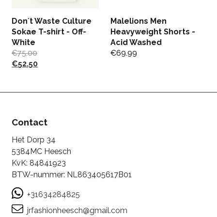
Don´t Waste Culture
Malelions Men
Sokae T-shirt - Off-
Heavyweight Shorts -
White
Acid Washed
L
€
75.00
€
69.99
-
€
52.50
€
€
Contact
Het Dorp 34
5384MC Heesch
KvK: 84841923
BTW-nummer: NL863405617B01
+31634284825
jrfashionheesch@gmail.com