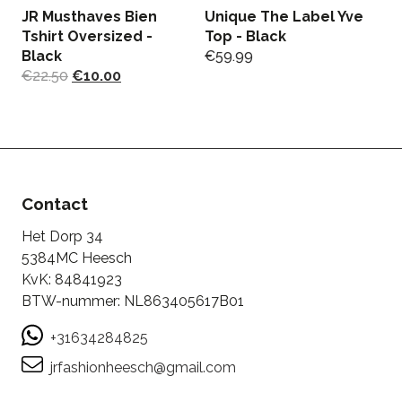
JR Musthaves Bien
Unique The Label Yve
N
Tshirt Oversized -
Top - Black
P
Black
€
59.99
€
€
22.50
€
10.00
Contact
Het Dorp 34
5384MC Heesch
KvK: 84841923
BTW-nummer: NL863405617B01
+31634284825
jrfashionheesch@gmail.com