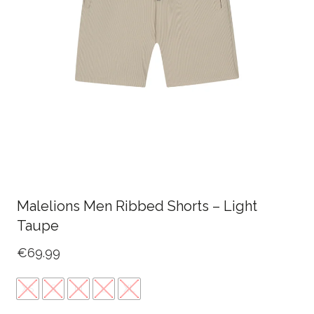
Malelions Men Ribbed Shorts – Light
Taupe
€
69.99
XS
S
M
L
XL