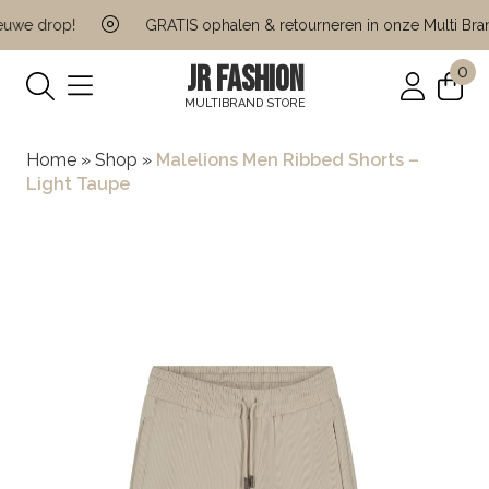
we drop!
GRATIS ophalen & retourneren in onze Multi Brand
JR FASHION
0
MULTIBRAND STORE
Home
»
Shop
»
Malelions Men Ribbed Shorts –
Light Taupe