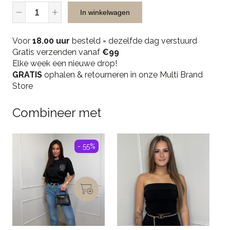
Malelions
In winkelwagen
Men
Ribbed
Voor
Shorts
18.00 uur
besteld = dezelfde dag verstuurd
Gratis verzenden vanaf
-
€99
Elke week een nieuwe drop!
Light
GRATIS
Taupe
ophalen & retourneren in onze Multi Brand
Store
quantity
Combineer met
- 55%