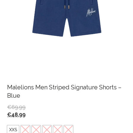
Malelions Men Striped Signature Shorts –
Blue
€
69.99
€
48.99
XXS
XS
S
M
L
XL