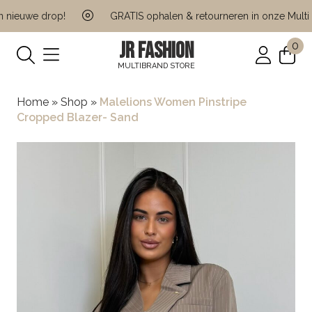
nieuwe drop!
GRATIS ophalen & retourneren in onze Multi Br
JR FASHION
0
MULTIBRAND STORE
Home
»
Shop
»
Malelions Women Pinstripe
Cropped Blazer- Sand