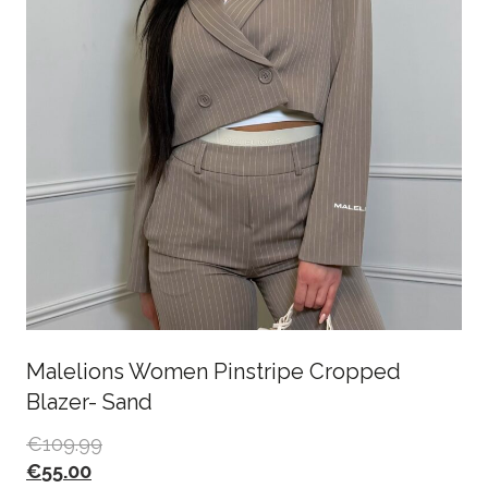
Malelions Women Pinstripe Cropped
Blazer- Sand
€
109.99
€
55.00