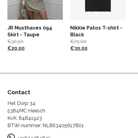
JR Musthaves 094
Nikkie Patos T-shirt -
C
Skirt - Taupe
Black
-
€
32.50
€
75.00
€
€
20.00
€
30.00
Contact
Het Dorp 34
5384MC Heesch
KvK: 84841923
BTW-nummer: NL863405617B01