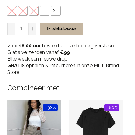
XS
S
M
L
XL
Malelions
In winkelwagen
Women
Pinstripe
Voor
Cropped
18.00 uur
besteld = dezelfde dag verstuurd
Gratis verzenden vanaf
Blazer-
€99
Elke week een nieuwe drop!
Sand
GRATIS
quantity
ophalen & retourneren in onze Multi Brand
Store
Combineer met
- 38%
- 60%