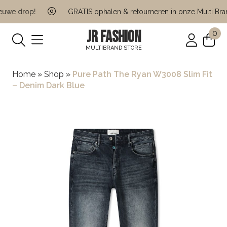
uwe drop!
GRATIS ophalen & retourneren in onze Multi Brand
JR FASHION
0
MULTIBRAND STORE
Home
»
Shop
»
Pure Path The Ryan W3008 Slim Fit
– Denim Dark Blue