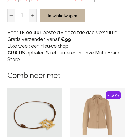
Pure
In winkelwagen
Path
The
Voor
Ryan
18.00 uur
besteld = dezelfde dag verstuurd
Gratis verzenden vanaf
W3008
€99
Elke week een nieuwe drop!
Slim
GRATIS
Fit
ophalen & retourneren in onze Multi Brand
Store
-
Denim
Dark
Combineer met
Blue
quantity
- 60%