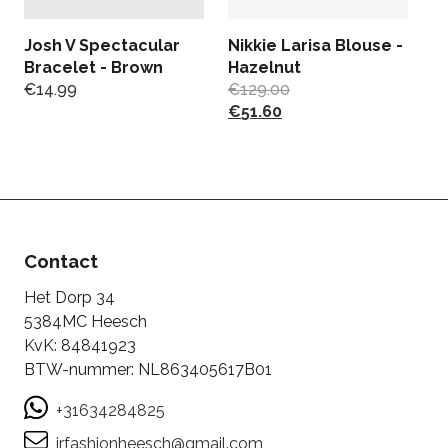
Josh V Spectacular
Nikkie Larisa Blouse -
Bracelet - Brown
Hazelnut
€
14.99
€
129.00
J
€
51.60
J
€
Contact
Het Dorp 34
5384MC Heesch
KvK: 84841923
BTW-nummer: NL863405617B01
+31634284825
jrfashionheesch@gmail.com