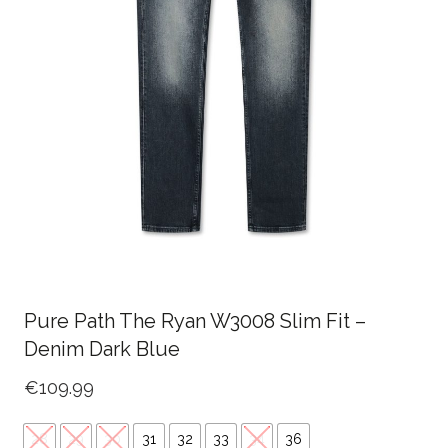
Pure Path The Ryan W3008 Slim Fit –
Denim Dark Blue
€
109.99
28
29
30
31
32
33
34
36