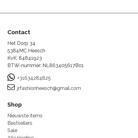
Contact
Het Dorp 34
5384MC Heesch
KvK: 84841923
BTW-nummer: NL863405617B01
+31634284825
jrfashionheesch@gmail.com
Shop
Nieuwste items
Bestsellers
Sale
Alle kleding