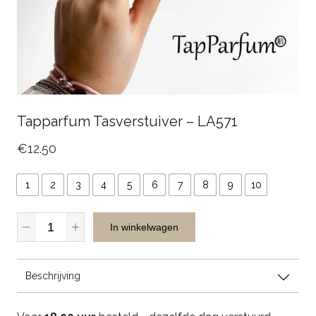
Tapparfum Tasverstuiver – LA571
€
12.50
1
2
3
4
5
6
7
8
9
10
Tapparfum
In winkelwagen
Tasverstuiver
-
LA571
Beschrijving
quantity