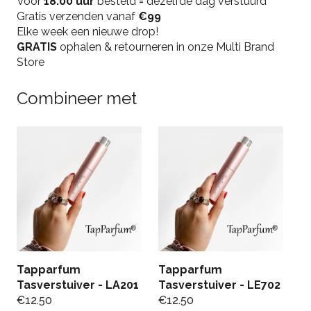
Voor
18.00 uur
besteld = dezelfde dag verstuurd
Gratis verzenden vanaf
€99
Elke week een nieuwe drop!
GRATIS
ophalen & retourneren in onze Multi Brand
Store
Combineer met
Tapparfum
Tapparfum
T
Tasverstuiver - LA201
Tasverstuiver - LE702
T
€
12.50
€
12.50
€