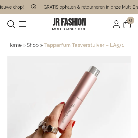
euwe drop!
GRATIS ophalen & retourneren in onze Multi Bra
JR FASHION
0
MULTIBRAND STORE
Home
»
Shop
»
Tapparfum Tasverstuiver – LA571