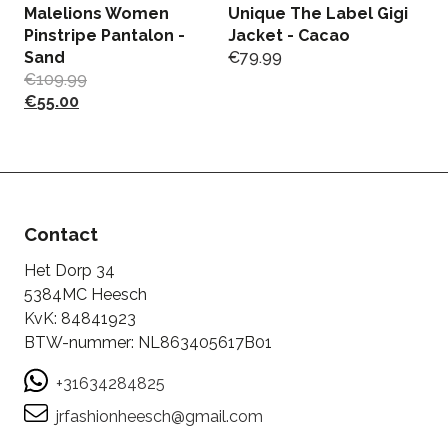
Malelions Women
Unique The Label Gigi
Jo
Pinstripe Pantalon -
Jacket - Cacao
E
Sand
€
79.99
€
€
109.99
€
€
55.00
Contact
Het Dorp 34
5384MC Heesch
KvK: 84841923
BTW-nummer: NL863405617B01
+31634284825
jrfashionheesch@gmail.com