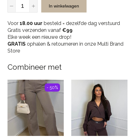
Unique
In winkelwagen
The
Label
Voor
Gigi
18.00 uur
besteld = dezelfde dag verstuurd
Gratis verzenden vanaf
Short
€99
Elke week een nieuwe drop!
-
GRATIS
Olive
ophalen & retourneren in onze Multi Brand
Store
quantity
Combineer met
- 50%