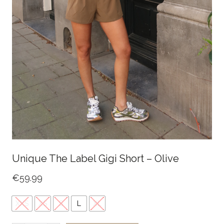
Unique The Label Gigi Short – Olive
€
59.99
XXS
XS
S
L
XL