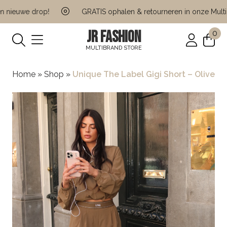
nieuwe drop!
GRATIS ophalen & retourneren in onze Multi B
JR FASHION
0
MULTIBRAND STORE
Home
»
Shop
»
Unique The Label Gigi Short – Olive