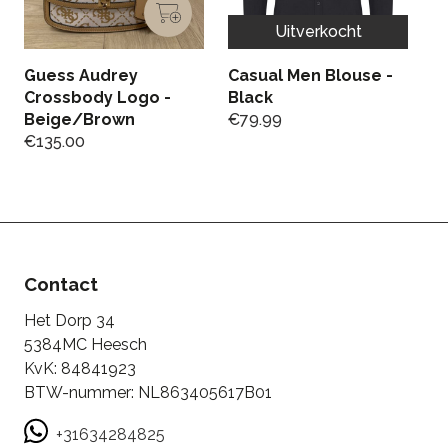
Uitverkocht
Guess Audrey
Casual Men Blouse -
P
Crossbody Logo -
Black
N
Beige/Brown
€
79.99
€
€
135.00
Contact
Het Dorp 34
5384MC Heesch
KvK: 84841923
BTW-nummer: NL863405617B01
+31634284825