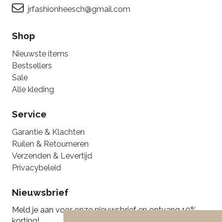
jrfashionheesch@gmail.com
Shop
Nieuwste items
Bestsellers
Sale
Alle kleding
Service
Garantie & Klachten
Ruilen & Retourneren
Verzenden & Levertijd
Privacybeleid
Nieuwsbrief
Meld je aan voor onze nieuwsbrief en ontvang 10%
korting!