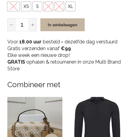
XXS
XS
S
M
L
XL
Unique
In winkelwagen
The
Label
Voor
Gigi
18.00 uur
besteld = dezelfde dag verstuurd
Gratis verzenden vanaf
Shorts
€99
Elke week een nieuwe drop!
-
GRATIS
Vintage
ophalen & retourneren in onze Multi Brand
Store
Blue
quantity
Combineer met