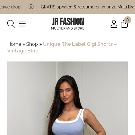
we drop!
GRATIS ophalen & retourneren in onze Multi Brand
JR FASHION
0
MULTIBRAND STORE
Home
»
Shop
»
Unique The Label Gigi Shorts –
Vintage Blue