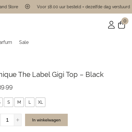
Store
Voor 18.00 uur besteld = dezelfde dag verstuurd
0
arfum
Sale
ique The Label Gigi Top – Black
39.99
S
S
M
L
XL
Unique
In winkelwagen
The
Label