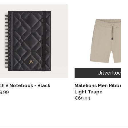
Uitverkocht
sh V Notebook - Black
Malelions Men Ribbed 
9.99
Light Taupe
€
69.99