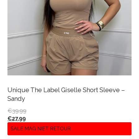
Unique The Label Giselle Short Sleeve –
Sandy
€
39.99
€
27.99
SALE MAG NIET RETOUR