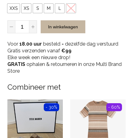
XXS
XS
S
M
L
XL
Unique
In winkelwagen
The
Label
Voor
Giselle
18.00 uur
besteld = dezelfde dag verstuurd
Gratis verzenden vanaf
Short
€99
Elke week een nieuwe drop!
Sleeve
GRATIS
-
ophalen & retourneren in onze Multi Brand
Store
Sandy
quantity
Combineer met
- 30%
- 60%