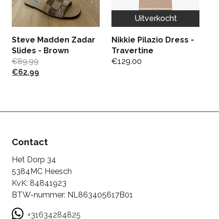
Uitverkocht
Steve Madden Zadar
Nikkie Pilazio Dress -
Slides - Brown
Travertine
J
€
89.99
€
129.00
P
€
62.99
€
Contact
Het Dorp 34
5384MC Heesch
KvK: 84841923
BTW-nummer: NL863405617B01
+31634284825