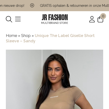
nieuwe drop!
GRATIS ophalen & retourneren in onze Multi B
JR FASHION
0
MULTIBRAND STORE
Home
»
Shop
»
Unique The Label Giselle Short
Sleeve – Sandy