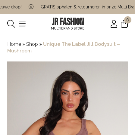
e drop!
GRATIS ophalen & retourneren in onze Multi Brand 
JR FASHION
0
MULTIBRAND STORE
Home
»
Shop
»
Unique The Label Jill Bodysuit –
Mushroom