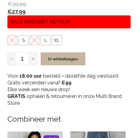
€
39.99
€
27.99
SALE MAG NIET RETOUR
XS
S
M
L
XL
Unique
In winkelwagen
The
Label
Voor
Jill
18.00 uur
besteld = dezelfde dag verstuurd
Gratis verzenden vanaf
Bodysuit
€99
Elke week een nieuwe drop!
-
GRATIS
Mushroom
ophalen & retourneren in onze Multi Brand
Store
quantity
Combineer met