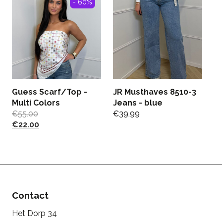
- 60%
Guess Scarf/Top -
JR Musthaves 8510-3
L
Multi Colors
Jeans - blue
B
€
55.00
€
39.99
€
€
22.00
Contact
Het Dorp 34