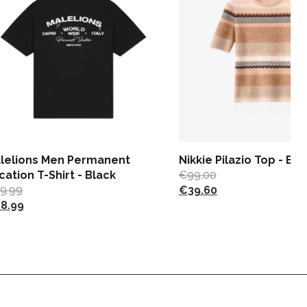
lelions Men Permanent
Nikkie Pilazio Top - Blu
cation T-Shirt - Black
€
99.00
9.99
€
39.60
8.99