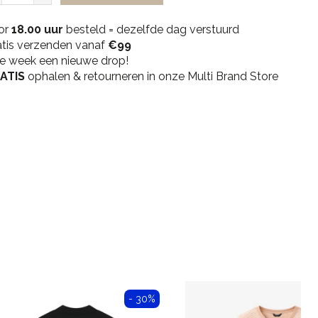
Sneaker
or
-
18.00 uur
besteld = dezelfde dag verstuurd
atis verzenden vanaf
Wine
€99
ke week een nieuwe drop!
quantity
ATIS
ophalen & retourneren in onze Multi Brand Store
- 30%