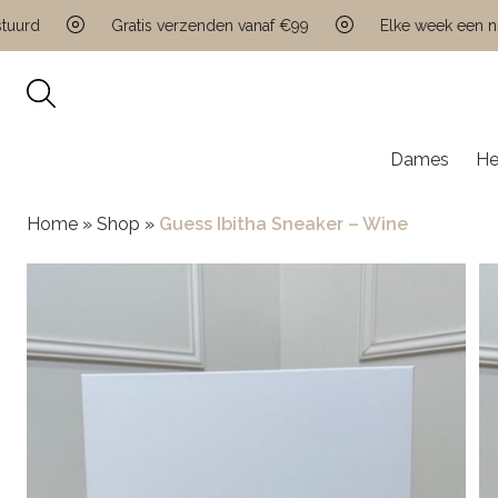
d
Gratis verzenden vanaf €99
Elke week een nieuwe
Dames
He
Home
»
Shop
»
Guess Ibitha Sneaker – Wine