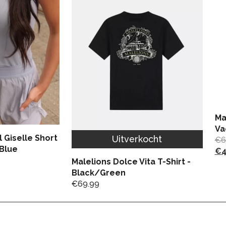
Ma
Va
 Giselle Short
Uitverkocht
€
6
 Blue
€
4
Malelions Dolce Vita T-Shirt -
Black/Green
€
69.99