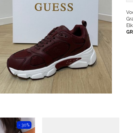
Vo
Gr
El
GR
- 30%