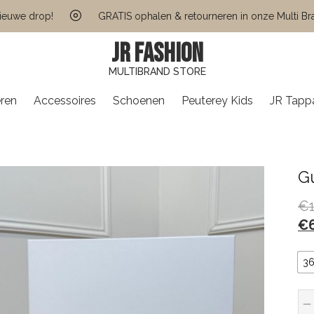
 drop!
GRATIS ophalen & retourneren in onze Multi Brand S
JR FASHION
MULTIBRAND STORE
ren
Accessoires
Schoenen
Peuterey Kids
JR Tapp
Gu
€
€
3