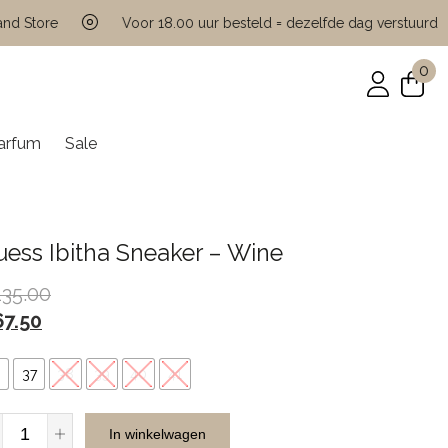
tore
Voor 18.00 uur besteld = dezelfde dag verstuurd
0
arfum
Sale
ess Ibitha Sneaker – Wine
135.00
67.50
6
37
38
39
40
41
Guess
In winkelwagen
Ibitha