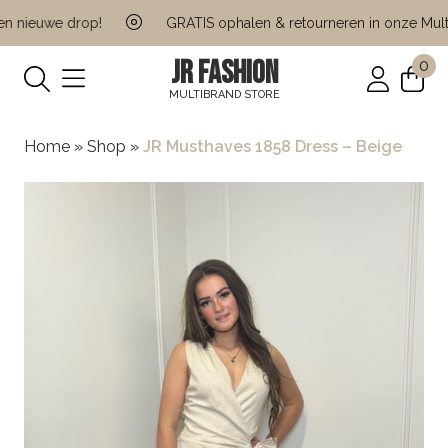
 nieuwe drop!
GRATIS ophalen & retourneren in onze Multi 
JR FASHION
0
MULTIBRAND STORE
Home
»
Shop
»
JR Musthaves 1858 Dress – Beige