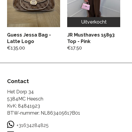
Uitverkocht
U
Guess Jessa Bag -
JR Musthaves 15893
J
Latte Logo
Top - Pink
N
€
135.00
€
17.50
€
Contact
Het Dorp 34
5384MC Heesch
KvK: 84841923
BTW-nummer: NL863405617B01
+31634284825