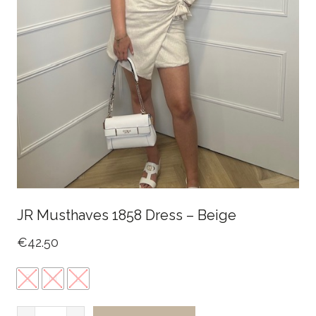
JR Musthaves 1858 Dress – Beige
€
42.50
S
M
L
JR