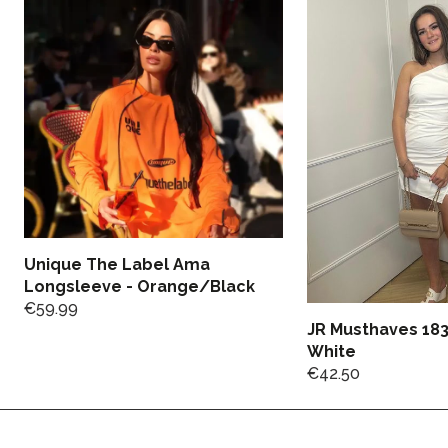
Unique The Label Ama
Longsleeve - Orange/Black
€
59.99
JR Musthaves 183
White
€
42.50