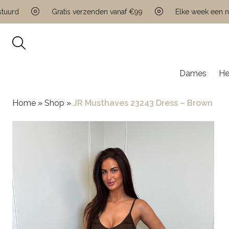
rd
Gratis verzenden vanaf €99
Elke week een nieu
Dames
He
Home
»
Shop
»
JR Musthaves 23243 Dress – Brown