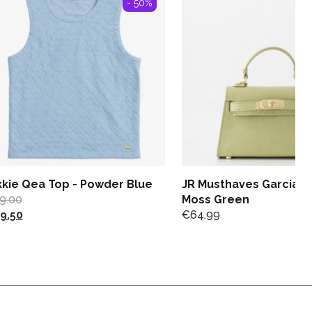
- 50%
kkie Qea Top - Powder Blue
JR Musthaves Garcia B
9.00
Moss Green
9.50
€
64.99