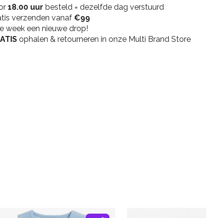
or
Dress
18.00 uur
besteld = dezelfde dag verstuurd
atis verzenden vanaf
-
€99
ke week een nieuwe drop!
Brown
ATIS
quantity
ophalen & retourneren in onze Multi Brand Store