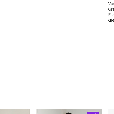
Vo
Gr
El
GR