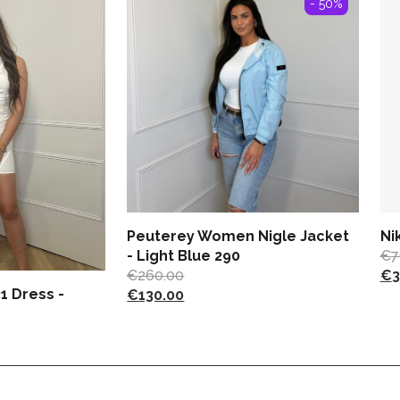
- 50%
Peuterey Women Nigle Jacket
Ni
- Light Blue 290
€
7
€
260.00
€
3
1 Dress -
€
130.00