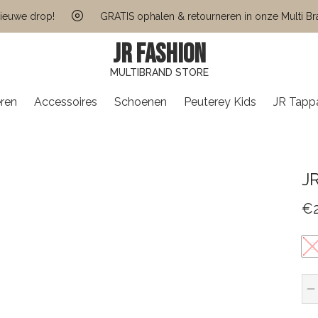
we drop!
GRATIS ophalen & retourneren in onze Multi Brand
JR FASHION
MULTIBRAND STORE
ren
Accessoires
Schoenen
Peuterey Kids
JR Tapp
J
€
S