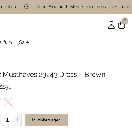
 Store
Voor 18.00 uur besteld = dezelfde dag verstuurd
0
arfum
Sale
R Musthaves 23243 Dress – Brown
22.50
M
JR
In winkelwagen
Musthaves
23243