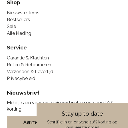
Shop
Nieuwste items
Bestsellers
Sale
Alle kleding
Service
Garantie & Klachten
Ruilen & Retourneren
Verzenden & Levertijd
Privacybeleid
Nieuwsbrief
Meld je aan voor onze nieuwsbrief en ontvang 10%
korting!
Stay up to date
Aanmelden
Schrijf je in en ontvang 10% korting op
jouw eerste order!