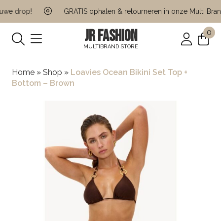
we drop!
GRATIS ophalen & retourneren in onze Multi Brand 
JR FASHION
0
MULTIBRAND STORE
Home
»
Shop
»
Loavies Ocean Bikini Set Top +
Bottom – Brown