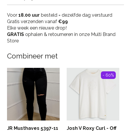
Top
+
Bottom
Voor
18.00 uur
besteld = dezelfde dag verstuurd
-
Gratis verzenden vanaf
€99
Brown
Elke week een nieuwe drop!
quantity
GRATIS
ophalen & retourneren in onze Multi Brand
Store
Combineer met
- 60%
JR Musthaves 5397-11
Josh V Roxy Curl - Off
P