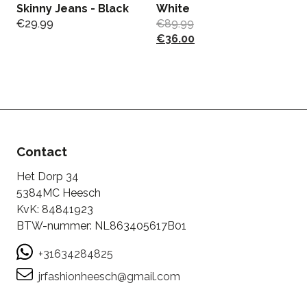
Skinny Jeans - Black
White
Fl
€
29.99
€
89.99
W
€
36.00
€
€
Contact
Het Dorp 34
5384MC Heesch
KvK: 84841923
BTW-nummer: NL863405617B01
+31634284825
jrfashionheesch@gmail.com