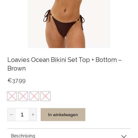
Loavies Ocean Bikini Set Top + Bottom –
Brown
€
37.99
S
M
L
XL
Loavies
In winkelwagen
Ocean
Bikini
Set
Beschrijving