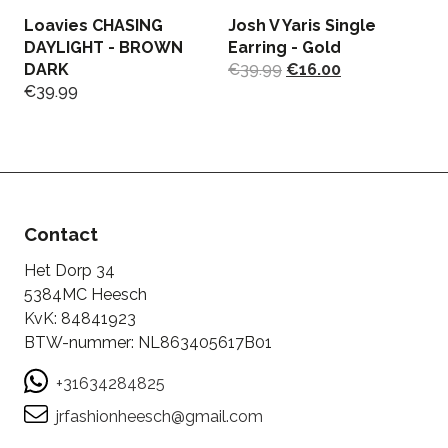
Loavies CHASING
Josh V Yaris Single
J
DAYLIGHT - BROWN
Earring - Gold
B
DARK
€
39.99
€
16.00
T
€
39.99
€
Contact
Het Dorp 34
5384MC Heesch
KvK: 84841923
BTW-nummer: NL863405617B01
+31634284825
jrfashionheesch@gmail.com