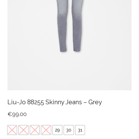
Liu-Jo 88255 Skinny Jeans – Grey
€
99.00
25
26
27
28
29
30
31