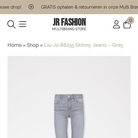
uwe drop!
GRATIS ophalen & retourneren in onze Multi Brand
JR FASHION
0
MULTIBRAND STORE
Home
»
Shop
»
Liu-Jo 88255 Skinny Jeans – Grey