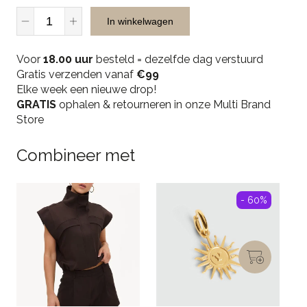
Liu-
In winkelwagen
Jo
88255
Voor
Skinny
18.00 uur
besteld = dezelfde dag verstuurd
Gratis verzenden vanaf
Jeans
€99
Elke week een nieuwe drop!
-
GRATIS
Grey
ophalen & retourneren in onze Multi Brand
Store
quantity
Combineer met
- 60%