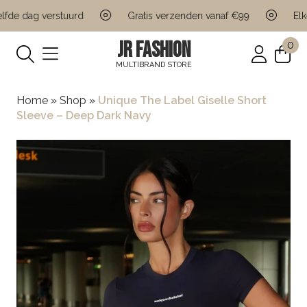
de dag verstuurd
Gratis verzenden vanaf €99
Elke 
JR FASHION
0
MULTIBRAND STORE
Home
»
Shop
»
Unique The Label Giselle Short
Sleeve – Deep Dark Navy