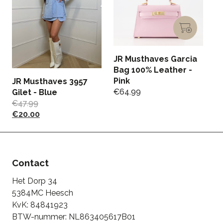
JR Musthaves Garcia
P
Bag 100% Leather -
J
Pink
€
JR Musthaves 3957
€
64.99
€
Gilet - Blue
€
47.99
€
20.00
Contact
Het Dorp 34
5384MC Heesch
KvK: 84841923
BTW-nummer: NL863405617B01