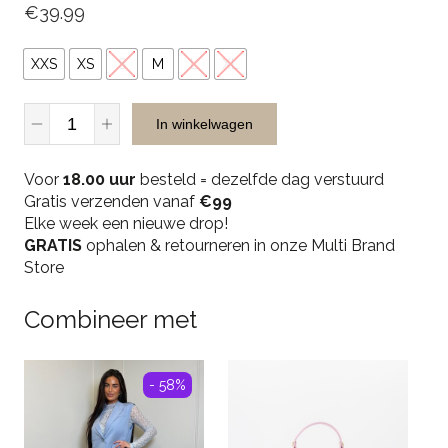
€
39.99
XXS
XS
S
M
L
XL
Unique
In winkelwagen
The
Label
Voor
Giselle
18.00 uur
besteld = dezelfde dag verstuurd
Gratis verzenden vanaf
Short
€99
Elke week een nieuwe drop!
Sleeve
GRATIS
-
ophalen & retourneren in onze Multi Brand
Store
Deep
Dark
Navy
Combineer met
quantity
- 58%