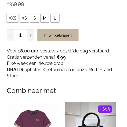
€
59.99
XXS
XS
S
M
L
Unique
In winkelwagen
The
Label
Voor
Leyla
18.00 uur
besteld = dezelfde dag verstuurd
Gratis verzenden vanaf
Skirt-
€99
Elke week een nieuwe drop!
Vintage
GRATIS
Blue
ophalen & retourneren in onze Multi Brand
Store
quantity
Combineer met
- 60%