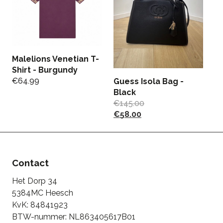
Malelions Venetian T-
M
Shirt - Burgundy
B
€
64.99
€
Guess Isola Bag -
Black
€
145.00
€
58.00
Contact
Het Dorp 34
5384MC Heesch
KvK: 84841923
BTW-nummer: NL863405617B01