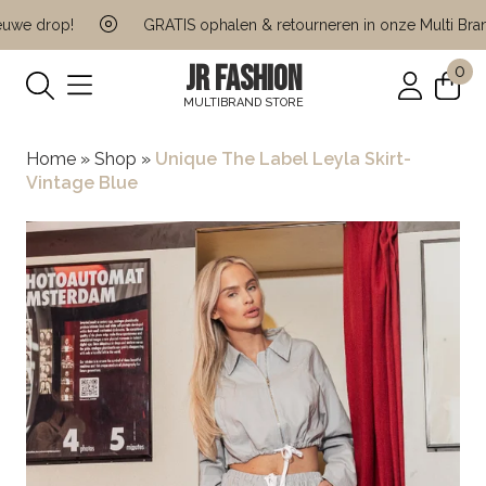
e drop!
GRATIS ophalen & retourneren in onze Multi Brand 
JR FASHION
0
MULTIBRAND STORE
Home
»
Shop
»
Unique The Label Leyla Skirt-
Vintage Blue