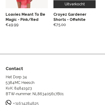
Uitverkocht
Loavies Meant To Be
Croyez Gardener
P
Magic - Pink/Red
Shorts - Offwhite
W
€
49.99
€
75.00
€
Contact
Het Dorp 34
5384MC Heesch
KvK: 84841923
BTW-nummer: NL863405617B01
+31634284825