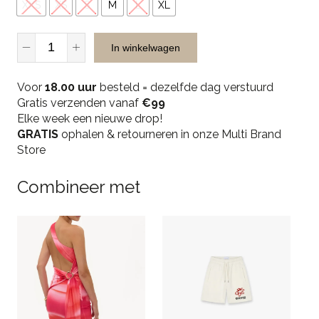
XXS
XS
S
M
L
XL
Unique
In winkelwagen
The
Label
Voor
Peggy
18.00 uur
besteld = dezelfde dag verstuurd
Gratis verzenden vanaf
Crop
€99
Elke week een nieuwe drop!
Sweater
GRATIS
-
ophalen & retourneren in onze Multi Brand
Store
Light
Grey
Melange
Combineer met
quantity