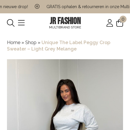
nieuwe drop!
GRATIS ophalen & retourneren in onze Multi B
JR FASHION
0
MULTIBRAND STORE
Home
»
Shop
»
Unique The Label Peggy Crop
Sweater – Light Grey Melange