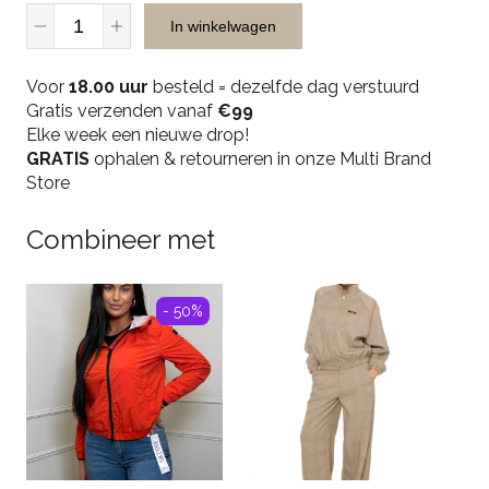
Croyez
In winkelwagen
Service
Dept
Voor
Longsleeve
18.00 uur
besteld = dezelfde dag verstuurd
Gratis verzenden vanaf
-
€99
Elke week een nieuwe drop!
White/pink
GRATIS
quantity
ophalen & retourneren in onze Multi Brand
Store
Combineer met
- 50%