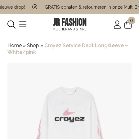
euwe drop!
GRATIS ophalen & retourneren in onze Multi Bra
JR FASHION
0
MULTIBRAND STORE
Home
»
Shop
»
Croyez Service Dept Longsleeve –
White/pink