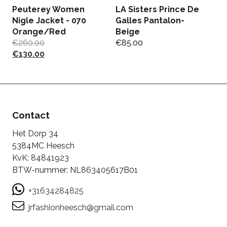
Peuterey Women
LA Sisters Prince De
J
Nigle Jacket - 070
Galles Pantalon-
- 
Orange/Red
Beige
€
€
260.00
€
85.00
€
€
130.00
Contact
Het Dorp 34
5384MC Heesch
KvK: 84841923
BTW-nummer: NL863405617B01
+31634284825
jrfashionheesch@gmail.com