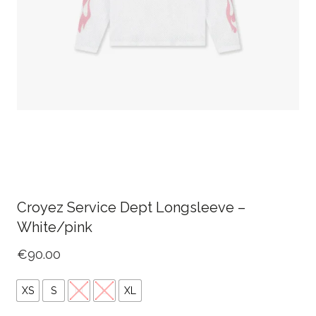
Croyez Service Dept Longsleeve –
White/pink
€
90.00
XS
S
M
L
XL