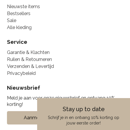
Nieuwste items
Bestsellers
Sale
Alle kleding
Service
Garantie & Klachten
Ruilen & Retourneren
Verzenden & Levertijd
Privacybeleid
Nieuwsbrief
Meld je aan voor onze nieuwsbrief en ontvang 10%
korting!
Stay up to date
Aanmelden
Schrijf je in en ontvang 10% korting op
jouw eerste order!