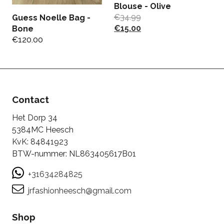
Blouse - Olive
€
34.99
Guess Noelle Bag -
J
€
15.00
Bone
Sa
€
120.00
€
€
Contact
Het Dorp 34
5384MC Heesch
KvK: 84841923
BTW-nummer: NL863405617B01
+31634284825
jrfashionheesch@gmail.com
Shop