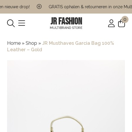
 nieuwe drop!
GRATIS ophalen & retourneren in onze Multi 
JR FASHION
0
MULTIBRAND STORE
Home
»
Shop
»
JR Musthaves Garcia Bag 100%
Leather – Gold