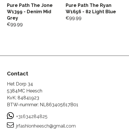
Pure Path The Jone
Pure Path The Ryan
G
W1399 - Denim Mid
W1656 - 82 Light Blue
C
Grey
€
99.99
B
€
99.99
€
Contact
Het Dorp 34
5384MC Heesch
KvK: 84841923
BTW-nummer: NL863405617B01
+31634284825
jrfashionheesch@gmail.com