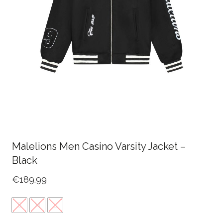
Malelions Men Casino Varsity Jacket –
Black
€
189.99
S
M
L