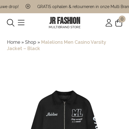
we drop!
GRATIS ophalen & retourneren in onze Multi Brand
JR FASHION
0
MULTIBRAND STORE
Home
»
Shop
»
Malelions Men Casino Varsity
Jacket – Black