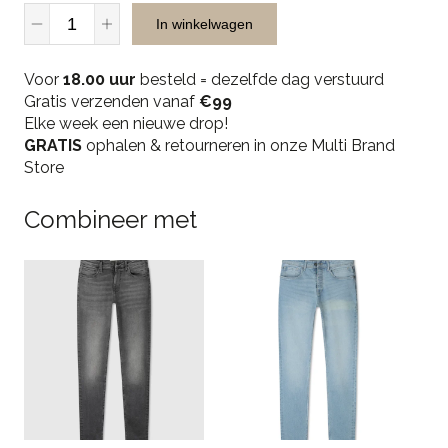
Malelions
In winkelwagen
Men
Casino
Voor
Varsity
18.00 uur
besteld = dezelfde dag verstuurd
Gratis verzenden vanaf
Jacket
€99
Elke week een nieuwe drop!
-
GRATIS
Black
ophalen & retourneren in onze Multi Brand
Store
quantity
Combineer met