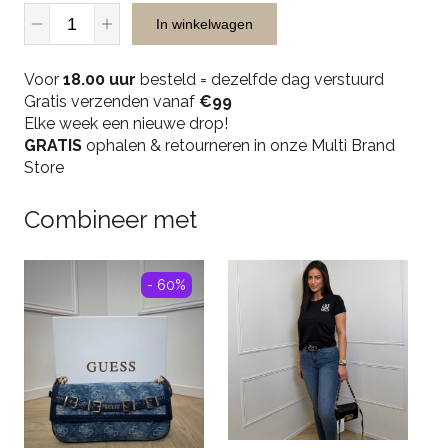
Malelions
In winkelwagen
Men
Marina
Voor
Swim
18.00 uur
besteld = dezelfde dag verstuurd
Gratis verzenden vanaf
Shorts
€99
Elke week een nieuwe drop!
-
GRATIS
Dark
ophalen & retourneren in onze Multi Brand
Store
Sage
quantity
Combineer met
- 60%