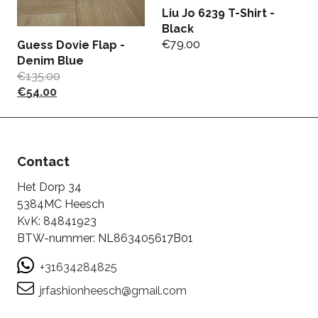
Liu Jo 6239 T-Shirt -
J
Black
B
€
79.00
T
Guess Dovie Flap -
€
Denim Blue
€
135.00
€
54.00
Contact
Het Dorp 34
5384MC Heesch
KvK: 84841923
BTW-nummer: NL863405617B01
+31634284825
jrfashionheesch@gmail.com