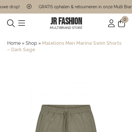
we drop!
GRATIS ophalen & retourneren in onze Multi Brand
JR FASHION
0
MULTIBRAND STORE
Home
»
Shop
»
Malelions Men Marina Swim Shorts
– Dark Sage