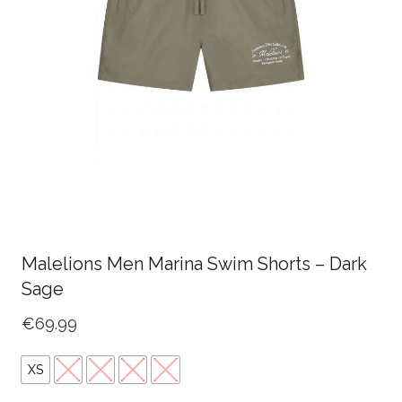
Malelions Men Marina Swim Shorts – Dark
Sage
€
69.99
XS
S
M
L
XL