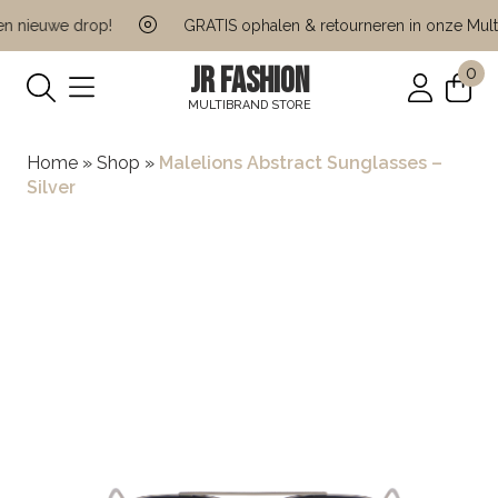
 nieuwe drop!
GRATIS ophalen & retourneren in onze Multi 
JR FASHION
0
MULTIBRAND STORE
Home
»
Shop
»
Malelions Abstract Sunglasses –
Silver