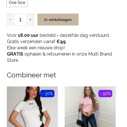
One Size
Malelions
In winkelwagen
Abstract
Sunglasses
Voor
-
18.00 uur
besteld = dezelfde dag verstuurd
Gratis verzenden vanaf
Silver
€99
Elke week een nieuwe drop!
quantity
GRATIS
ophalen & retourneren in onze Multi Brand
Store
Combineer met
- 30%
- 50%