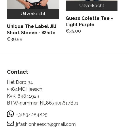
Uitverkocht
Uitverkocht
Guess Colette Tee -
F
Light Purple
E
Unique The Label Jill
€
35.00
H
Short Sleeve - White
B
€
39.99
€
Contact
Het Dorp 34
5384MC Heesch
KvK: 84841923
BTW-nummer: NL863405617B01
+31634284825
jrfashionheesch@gmail.com