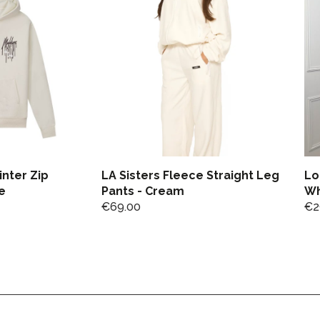
inter Zip
LA Sisters Fleece Straight Leg
Lo
e
Pants - Cream
Wh
€
69.00
€
2