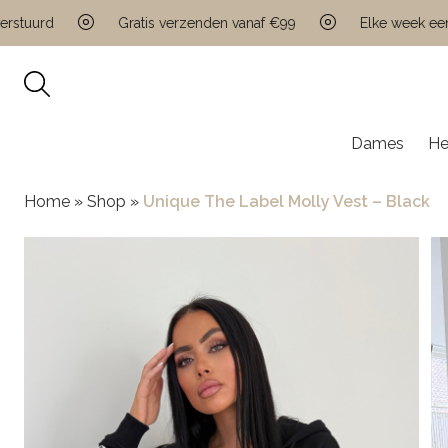
urd
Gratis verzenden vanaf €99
Elke week een nie
Dames
He
Home
»
Shop
»
Unique The Label Molly Vest – Black