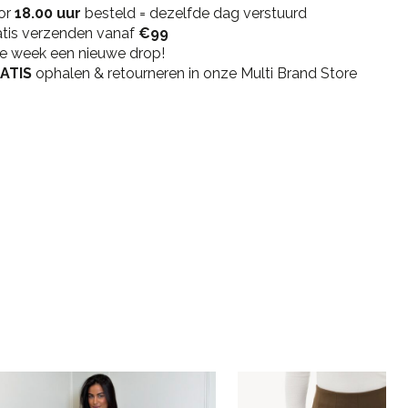
or
Molly
18.00 uur
besteld = dezelfde dag verstuurd
atis verzenden vanaf
Vest
€99
ke week een nieuwe drop!
-
ATIS
Black
ophalen & retourneren in onze Multi Brand Store
quantity