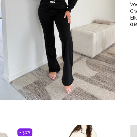
Vo
Gr
El
GR
- 50%