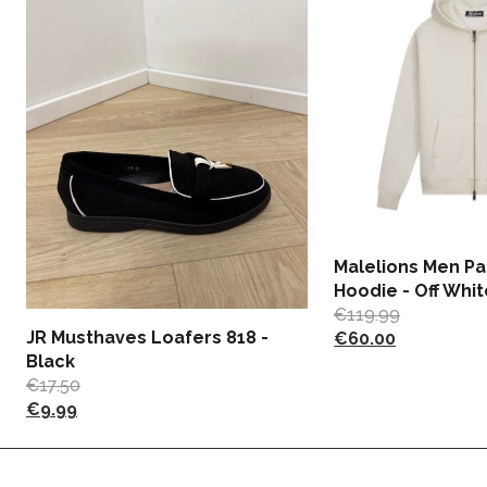
Malelions Men Pa
Hoodie - Off Whit
€
119.99
JR Musthaves Loafers 818 -
€
60.00
Black
€
17.50
€
9.99