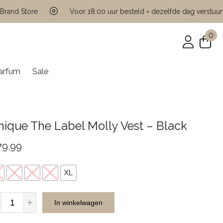
 Store
Voor 18.00 uur besteld = dezelfde dag verstuurd
0
arfum
Sale
ique The Label Molly Vest – Black
79.99
S
S
M
L
XL
Unique
In winkelwagen
The
Label