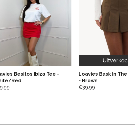
Uitverkocht
avies Besitos Ibiza Tee -
Loavies Bask In The N
ite/Red
- Brown
9.99
€
39.99